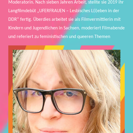
Moderatorin. Nach sieben Jahren Arbeit, stellte sie 2019 ihr
Langfilmdebüt „UFERFRAUEN – Lesbisches L(i)eben in der
DDR“ fertig. Überdies arbeitet sie als Filmvermittlerin mit
Kindern und Jugendlichen in Sachsen, moderiert Filmabende
und referiert zu feministischen und queeren Themen