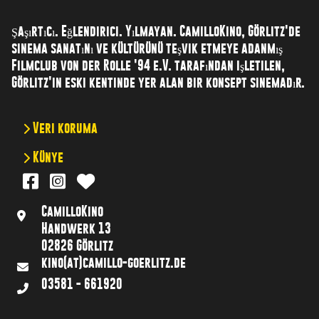
Şaşırtıcı. Eğlendirici. Yılmayan. CamilloKino, Görlitz'de
sinema sanatını ve kültürünü teşvik etmeye adanmış
Filmclub von der Rolle '94 e.V. tarafından işletilen,
Görlitz'in eski kentinde yer alan bir konsept sinemadır.
Veri koruma
Künye
CamilloKino
Handwerk 13
02826 Görlitz
kino(at)camillo-goerlitz.de
03581 - 661920