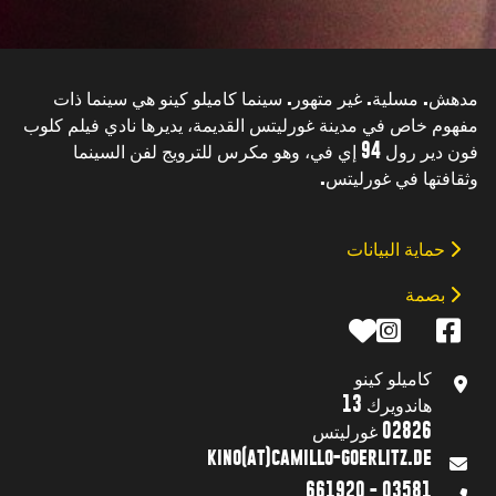
مدهش. مسلية. غير متهور. سينما كاميلو كينو هي سينما ذات
مفهوم خاص في مدينة غورليتس القديمة، يديرها نادي فيلم كلوب
فون دير رول 94 إي في، وهو مكرس للترويج لفن السينما
وثقافتها في غورليتس.
حماية البيانات
بصمة
كاميلو كينو
هاندويرك 13
02826 غورليتس
kino(at)camillo-goerlitz.de
03581 - 661920