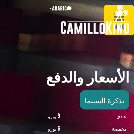
Arabic
Menü
الأسعار والدفع
تذكرة السينما
عادي
9 يورو
مخفضة
6 يورو