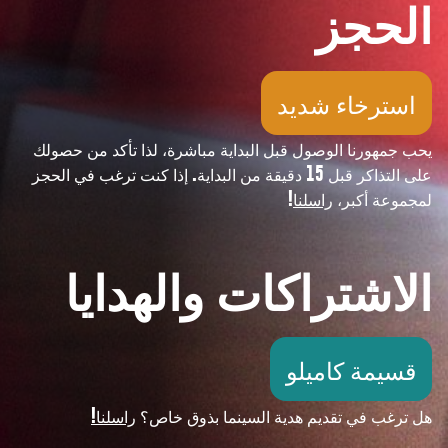
الحجز
استرخاء شديد
يحب جمهورنا الوصول قبل البداية مباشرة، لذا تأكد من حصولك
على التذاكر قبل 15 دقيقة من البداية. إذا كنت ترغب في الحجز
لمجموعة أكبر،
راسلنا
!
الاشتراكات والهدايا
قسيمة كاميلو
هل ترغب في تقديم هدية السينما بذوق خاص؟
راسلنا!